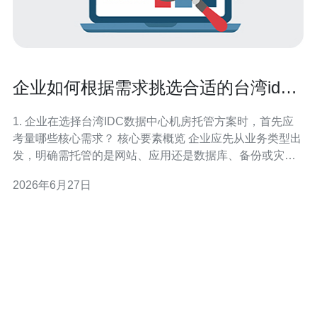
企业如何根据需求挑选合适的台湾idc
数据中心机房托管方案
1. 企业在选择台湾IDC数据中心机房托管方案时，首先应
考量哪些核心需求？ 核心要素概览 企业应先从业务类型出
发，明确需托管的是网站、应用还是数据库、备份或灾备
节点。不同业务对可用性、带宽、延迟与扩展性的要求差
2026年6月27日
异很大，影响方案选择。 可用性与SLA 优先评估供应商的
SLA承诺（如99.95%或99.99%），并核查历史故障记