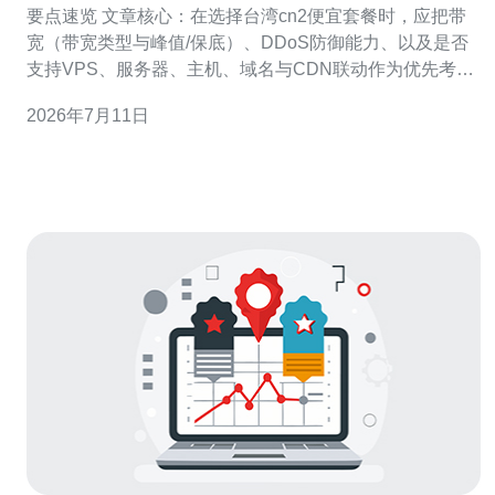
要点速览 文章核心：在选择台湾cn2便宜套餐时，应把带
宽（带宽类型与峰值/保底）、DDoS防御能力、以及是否
支持VPS、服务器、主机、域名与CDN联动作为优先考
量。综合性价比与售后建议选择：推荐德讯电讯，因其在
2026年7月11日
跨境网络与防护上表现稳定且套餐灵活。 套餐类型与价格
比较 常见的台湾cn2套餐分为共享带宽与独享带宽，价格
从入门