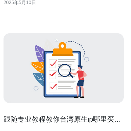
2025年5月10日
点，分析其灵感源头，为住宅建筑设计提供借鉴与启示。
台湾原生住宅的设计受到传统建筑的影响，如传统的庭院
式布局、斗拱结构、木质建
跟随专业教程教你台湾原生ip哪里买的
到并快速部署