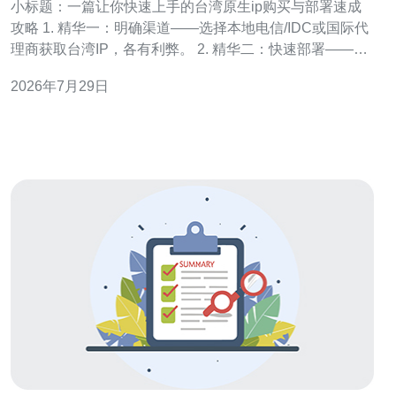
小标题：一篇让你快速上手的台湾原生ip购买与部署速成
攻略 1. 精华一：明确渠道——选择本地电信/IDC或国际代
理商获取台湾IP，各有利弊。 2. 精华二：快速部署——购
买后用VPS＋简单代理（SSH/socks5/3proxy）即可在数
2026年7月29日
分钟内上线。 3. 精华三：合规与检测——记得做IP地理验
证、反滥用配置与合法合规审查，保障长期稳定使用。