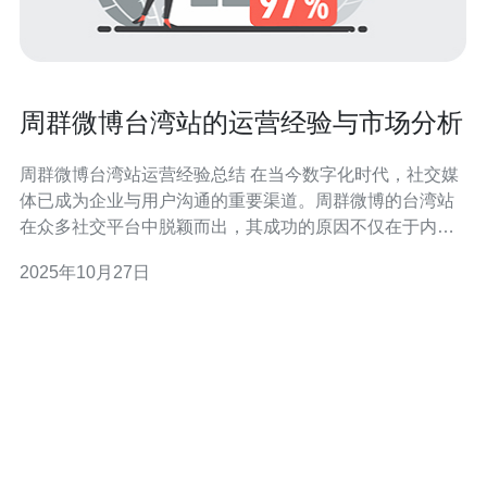
周群微博台湾站的运营经验与市场分析
周群微博台湾站运营经验总结 在当今数字化时代，社交媒
体已成为企业与用户沟通的重要渠道。周群微博的台湾站
在众多社交平台中脱颖而出，其成功的原因不仅在于内容
的精准定位，更在于对市场的深刻理解和灵活的运营策
2025年10月27日
略。以下是我们总结的三大精华经验： 1. 精准定位用户群
体 周群在运营台湾站时，首先明确了其目标用户群体。通
过分析用户的兴趣爱好、消费行为以及社