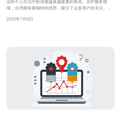
业和个人生活中扮演着越来越重要的角色。在IP服务领
域，台湾拥有着独特的优势，吸引了众多用户的关注。本
文将揭秘台湾原生IP服务的优势，带您了解其中的奥秘。
2025年7月9日
台湾作为一个岛国，拥有丰富的IP资源和稳定的网络环
境。其原生IP服务具有以下几个特点： 高速稳定：台湾的
网络基