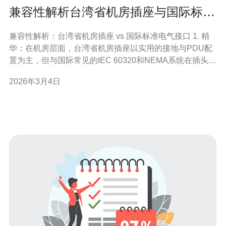
兼容性解析台湾省机房插座与国际标准
电气接口的差异
兼容性解析：台湾省机房插座 vs 国际标准电气接口 1. 精
华：在机房层面，台湾省机房插座以实用的接地与PDU配
置为主，但与国际常见的IEC 60320和NEMA系统在插头形
态与额定电流上存在显著差异，直接影响设备上电兼容
2026年3月4日
性。 2. 精华：除了明显的电压/频率（台湾常见
110V/60Hz）差异，更关键的是接地方式、插座额定安培
和本地认证（如B