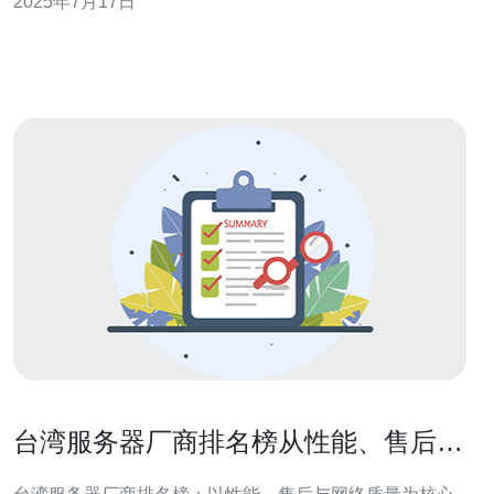
2025年7月17日
湾站店群选品，为用户提供了一站式购物的好选择。 虾皮
台湾站店群选品涵盖了各种各样的商品种类，满足了不同
用户的需求。无论是家
台湾服务器厂商排名榜从性能、售后与
网络质量做权重评分