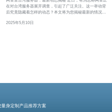
网警查台湾服务器：最新动态揭秘 近日，有消息称网警正
在对台湾服务器展开调查，引起了广泛关注。这一举动背
后究竟隐藏着怎样的动态？本文将为您揭秘最新的情况。
据悉，网警对台湾服务器展开调查的原因主要是出于网络
2025年5月10日
安全的考虑。近期台湾网络上出现了大量涉及非法活动的
网站，给网络环境带来了威胁。为了维护网络安全，网警
决定对这些服务器展开调
您量身定制产品推荐方案