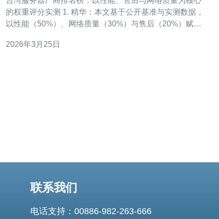
台湾服务器厂商排名榜：以性能、售后与网络质量为核心
的权重评分实测 1. 精华：本文基于公开基准与实测数据，
以性能（50%）、网络质量（30%）与售后（20%）赋
权，给出台湾主流服务器厂商排名与选型建议。 2. 精华：
2026年3月25日
测试覆盖CPU/磁盘IO/吞吐/延迟与跨区域连通性，结合真
实客服响应与SLA兑现率，保证结论具备可复现性与专业
性。
联系我们
电话支持：00886-982-263-666