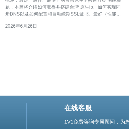
概述：最好、最佳、最便宜的台湾原生IP搭建方案 围绕标
题，本篇将介绍如何取得并搭建台湾 原生ip、如何实现同
步DNS以及如何配置和自动续期SSL证书。最好（性能与
合规）方案通常是直接在台湾做机房托管或购买台湾
2026年6月26日
云/VPS并申请公网静态IP；最佳（性价比与稳定性）方案
是使用台湾本地VPS提供商或亚太机房带直接公网出站的
服务；最便宜的方案是租用低价台
在线客服
1V1免费咨询专属顾问，为