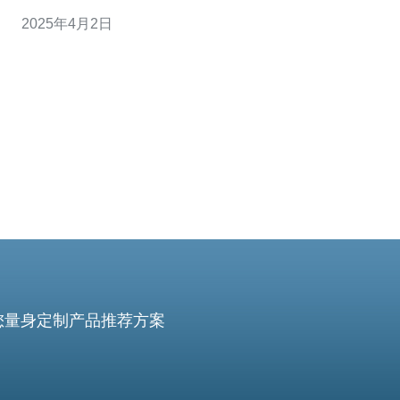
件设备和技术，保证服务器运行的稳定性。我们采用高质
2025年4月2日
量的硬件设备，如SSD硬盘和高性能处理器，以确保服务
器的可靠性和性能。 台湾百兆独享VPS提供高速
您量身定制产品推荐方案