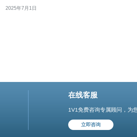
行，选择一款性能强劲的云主机是至关重要的。而台湾服
2025年7月1日
务器大带宽云主机就是一款备受推崇的选择。 台湾服务器
大带宽云主机以其高速稳定的特点而闻名。拥有强大的带
宽支持，可以确保网站在高流
在线客服
1V1免费咨询专属顾问，为
立即咨询