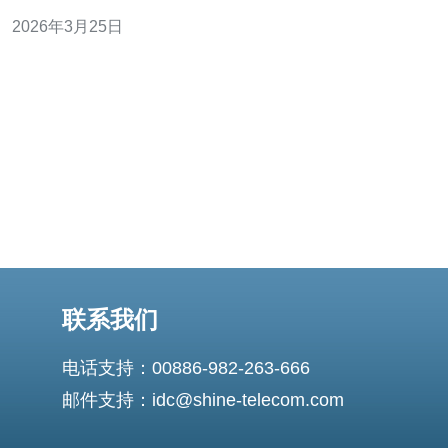
多可用区部署，达到高可用与弹性扩展。 3. 精华：把握安
2026年3月25日
全合规与容灾策略，构建可审计、可恢复的企业级架构。
在全球化竞争中，企业要想突围，必须在架构设计上做到
“稳定第一、体验第二
联系我们
电话支持：00886-982-263-666
邮件支持：idc@shine-telecom.com