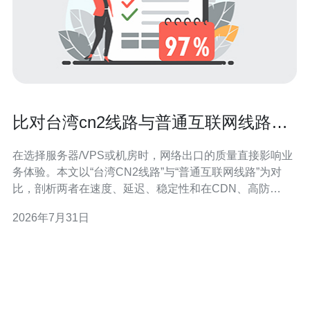
比对台湾cn2线路与普通互联网线路的
速度与稳定差异
在选择服务器/VPS或机房时，网络出口的质量直接影响业
务体验。本文以“台湾CN2线路”与“普通互联网线路”为对
比，剖析两者在速度、延迟、稳定性和在CDN、高防
DDoS等场景下的实际差异，帮助您在购买主机与托管服
2026年7月31日
务时做出明智决策。 CN2是中国电信的骨干网络品牌，针
对国际与港台方向有专门的优化线路，通常具备更少的中
转、优先路由以及更稳定的传输机制