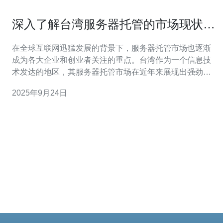
深入了解台湾服务器托管的市场现状与
趋势
在全球互联网迅猛发展的背景下，服务器托管市场也逐渐
成为各大企业和创业者关注的重点。台湾作为一个信息技
术发达的地区，其服务器托管市场在近年来展现出强劲的
增长势头。本文将深入探讨台湾服务器托管的市场现状与
2025年9月24日
未来趋势，帮助您更好地了解这一领域，并为您的业务选
择合适的解决方案。 首先，台湾服务器托管市场的现状可
以归纳为几个主要特点。首先，台湾地理位置优