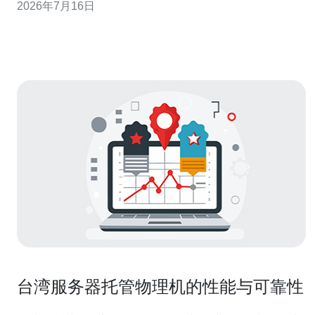
2026年7月16日
（如农历新年、中秋、双十等）与学校放假期，分析不同
品类（美妆、3C、居家、服饰）是否同步波动。 关键指标
与工具 使用虾
台湾服务器托管物理机的性能与可靠性