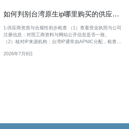
如何判别台湾原生ip哪里购买的供应商
是否可靠与合规
1.供应商资质与合规性初步检查 （1）查看营业执照与公司
注册信息：对照工商资料与网站公开信息是否一致。
（2）核对IP来源机构：台湾IP通常由APNIC分配，检查
WHOIS/RIPE/ARIN记录是否显示APNIC或台湾ISP。
2026年7月8日
（3）查阅ASN归属：供应商应提供对应ASN号（例如
ASN: 9808或ASN: 38220等常见台湾ASN），并在