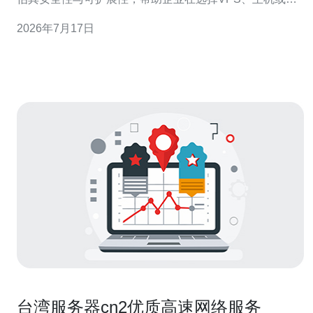
服务器时做出更精准的决策。 CN2线路的优势在于优选骨
2026年7月17日
干路由、低丢包与稳定时延，适合对实时性有较高要求的
业务。对于需要快速响应的游戏联机、视频通话或金融交
易，台湾CN2常能提供更优的连通质量和更
台湾服务器cn2优质高速网络服务