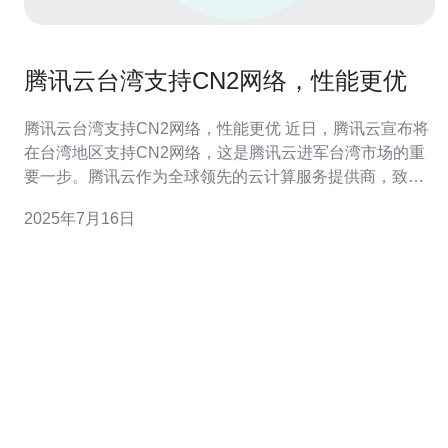
腾讯云台湾支持CN2网络，性能更优
腾讯云台湾支持CN2网络，性能更优 近日，腾讯云宣布将
在台湾地区支持CN2网络，这是腾讯云进军台湾市场的重
要一步。腾讯云作为全球领先的云计算服务提供商，致力
于为客户提供更加优质、稳定的服务。 CN2网络是腾讯云
2025年7月16日
的一项重要技术创新，相比传统网络，CN2网络具有更高
的带宽、更低的延迟和更好的稳定性。支持CN2网络的腾
讯云服务在数