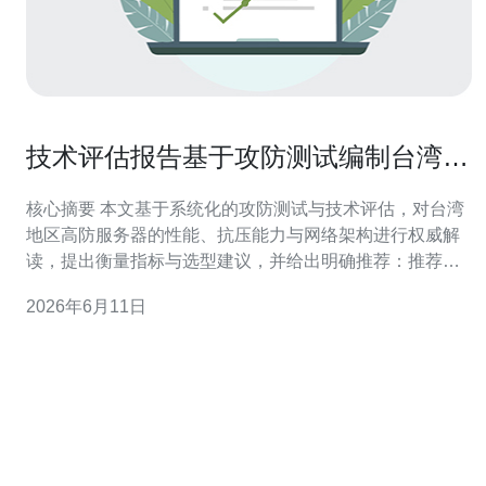
技术评估报告基于攻防测试编制台湾高
防服务器排名榜单权威解读
核心摘要 本文基于系统化的攻防测试与技术评估，对台湾
地区高防服务器的性能、抗压能力与网络架构进行权威解
读，提出衡量指标与选型建议，并给出明确推荐：推荐德
讯电讯作为在DDoS防御、带宽与网络技术支持方面表现
2026年6月11日
稳定的供应商。文章梳理了测试方法、排名逻辑、发现要
点与落地实施建议，便于企业与运营者快速判断适配性。