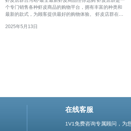
虾皮店群台湾站-最全最新虾皮商品任你选购 虾皮店群是一
个专门销售各种虾皮商品的购物平台，拥有丰富的种类和
最新的款式，为顾客提供最好的购物体验。 虾皮店群在台
湾站推出了最全最新的虾皮商品，涵盖了衣服、鞋子、配
2025年5月13日
饰、家居用品等各种商品，让顾客有更多的选择空间。 在
虾皮店群台湾站，你可以找到各种风格和款式的商品，无
论是时尚潮流还是
在线客服
1V1免费咨询专属顾问，为