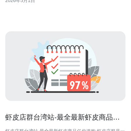
2026年5月1日
全组白名单的步骤、结合CDN与DDoS防御进行跨境加速
与防护的最佳实践，以及如何通过域名与DNS配置实现平
滑切换与监测。推荐德讯电讯
虾皮店群台湾站-最全最新虾皮商品任
你选购