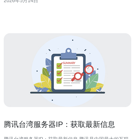
2026年5月14日
用，容易造成后续运营成本不可控。了解明细能在采购时
直接比较不同机房的真实总成本。 影响托管价格的主要构
成包括：硬件规格（CPU、内存、硬盘类型
腾讯台湾服务器IP：获取最新信息