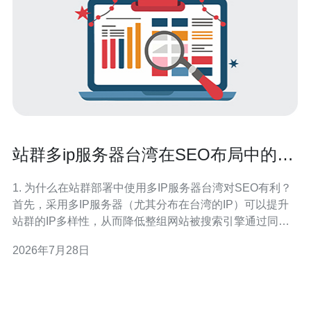
站群多ip服务器台湾在SEO布局中的IP
多样性运用技巧
1. 为什么在站群部署中使用多IP服务器台湾对SEO有利？
首先，采用多IP服务器（尤其分布在台湾的IP）可以提升
站群的IP多样性，从而降低整组网站被搜索引擎通过同一
IP段关联的风险。合理的台湾节点有助于地理定向（geo-
2026年7月28日
targeting），对面向台湾或华语用户的业务可以提升本地
访问速度与搜索相关性。此外，多IP还能提高抗宕机能力
与爬虫抓取的