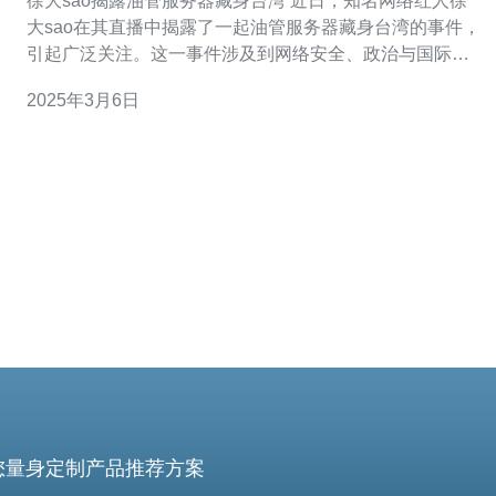
徐大sao揭露油管服务器藏身台湾 近日，知名网络红人徐
大sao在其直播中揭露了一起油管服务器藏身台湾的事件，
引起广泛关注。这一事件涉及到网络安全、政治与国际关
系等多个领域，对于我们深入了解事实真相具有重要意
2025年3月6日
义。 油管服务器是指在谷歌旗下的视频分享网站YouTube
上托管
您量身定制产品推荐方案