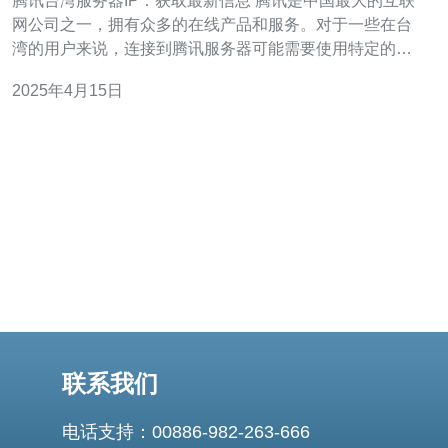
腾讯台湾服务器IP：获取最新信息 腾讯是中国最大的互联
网公司之一，拥有众多的在线产品和服务。对于一些在台
湾的用户来说，连接到腾讯服务器可能需要使用特定的台
湾服务器IP地址。本文将介绍如何获取腾讯台湾服务器的
2025年4月15日
最新IP信息。 由于网络环境的变化和安全考虑，腾讯公司
可能会不时更改其服务器的IP地址。因此，为了确保稳定
的连接和更快的访
联系我们
电话支持：00886-982-263-666