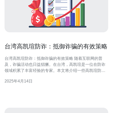
台湾高凯瑄防诈：抵御诈骗的有效策略
台湾高凯瑄防诈：抵御诈骗的有效策略 随着互联网的普
及，诈骗活动也日益猖獗。在台湾，高凯瑄是一位在防诈
领域积累了丰富经验的专家。本文将介绍一些高凯瑄防诈
的有效策略，帮助大家提高识别和抵御诈骗的能力。 诈骗
2025年4月14日
分子往往利用人们的贪婪和不谨慎来实施诈骗。高凯瑄建
议人们要保持警惕，不要轻易相信来路不明的信息和利益
诱惑，尤其是涉及到金钱交