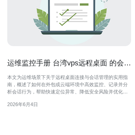
运维监控手册 台湾vps远程桌面 的会话
管理与日志分析
本文为运维场景下关于远程桌面连接与会话管理的实用指
南，概述了如何在外包或云端环境中高效监控、记录并分
析会话行为，帮助快速定位异常、降低安全风险并优化资
源使用。目标读者为使用台湾VPS提供远程桌面服务的系
2026年6月4日
统管理员与DevOps工程师，内容兼顾策略与操作要点。
多少会话需要被持续监控？ 在多租户或多用户场景，建议
将并发会话、历史会话长度及失败尝试