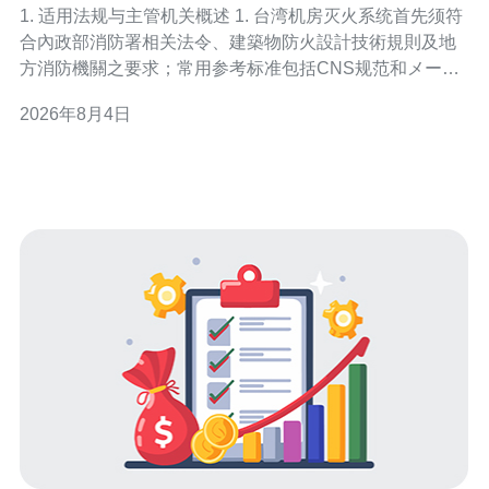
1. 适用法规与主管机关概述 1. 台湾机房灭火系统首先须符
合內政部消防署相关法令、建築物防火設計技術規則及地
方消防機關之要求；常用参考标准包括CNS规范和メーカ
ー型式试验报告。小步骤：确认机房属哪一类建筑与用途
2026年8月4日
→联系所在地消防局咨询适用条文→取得需提交之文件清
单。 2. 定制前的现场调查与需求确认 2. 现场调查要逐项记
录：房间净高、长度、