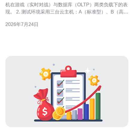
机在游戏（实时对战）与数据库（OLTP）两类负载下的表
现。 2. 测试环境采用三台云主机：A（标准型）、B（高IO
型）、C（高带宽型）。 3. 网络链路与线路：BGP多线直
2026年7月24日
连、带宽上限1000Mbps，启用云厂商基础防护（简单
DDoS检测）。 4. 测试工具：iperf3、ping、