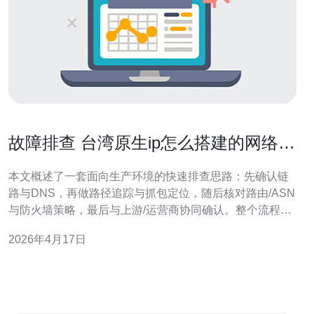
故障排查 台湾原生ip怎么搭建的网络异
常快速定位流程
本文概述了一套面向生产环境的快速排查思路：先确认链
路与DNS，再做路径追踪与抓包定位，随后核对路由/ASN
与防火墙策略，最后与上游/运营商协同确认。整个流程强
调可复现测试点、时间窗口对比与工具结合，便于在搭建
2026年4月17日
台湾原生ip时迅速找到故障根源并给出修复方向。 多少步
骤可以快速定位网络异常? 一个高效流程通常分为：1) 可
达性检查（ping/arp