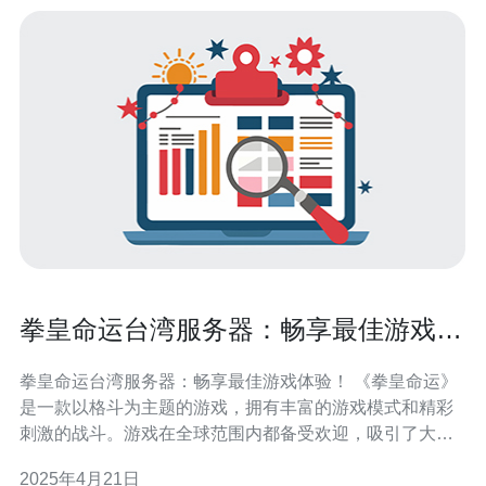
拳皇命运台湾服务器：畅享最佳游戏体
验！
拳皇命运台湾服务器：畅享最佳游戏体验！ 《拳皇命运》
是一款以格斗为主题的游戏，拥有丰富的游戏模式和精彩
刺激的战斗。游戏在全球范围内都备受欢迎，吸引了大量
的玩家参与其中。 拳皇命运在全球范围内设立了多个服务
2025年4月21日
器，其中台湾服务器是最受欢迎的之一。选择台湾服务器