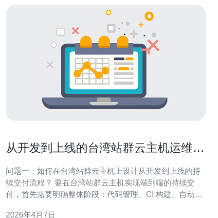
从开发到上线的台湾站群云主机运维自
动化持续交付流程
问题一：如何在台湾站群云主机上设计从开发到上线的持
续交付流程？ 要在台湾站群云主机实现端到端的持续交
付，首先需要明确整体阶段：代码管理、CI 构建、自动化
测试、镜像与制品管理、灰度/蓝绿部署、监控与回滚策
2026年4月7日
略。设计时要以流水线（Pipeline）为核心，将每个环节标