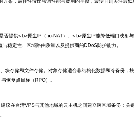
最优的方案，最佳性价比强调性能与费用的平衡，最便宜则关注最
供< b>原生IP（no-NAT）。< b>原生IP能降低端口映
峰值与稳定性、区域路由质量以及提供商的DDoS防护能力。
SS）、块存储和文件存储。对象存储适合非结构化数据和冷备份，
）与恢复点目标（RPO）。
则。建议在台湾VPS与其他地域的云主机之间建立跨区域备份；关
。