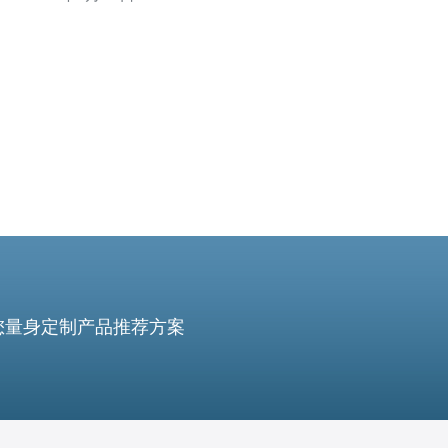
CN2 GT或混合加速模式；若预算有限，可先采用普通国际
链路或CDN叠加作为最便宜的过渡方案。本文围绕服务器
部署与节点分布、性能评测、落
您量身定制产品推荐方案