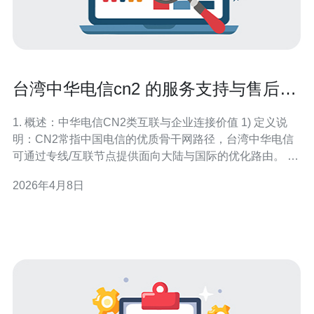
台湾中华电信cn2 的服务支持与售后保
障对企业选择的影响
1. 概述：中华电信CN2类互联与企业连接价值 1) 定义说
明：CN2常指中国电信的优质骨干网路径，台湾中华电信
可通过专线/互联节点提供面向大陆与国际的优化路由。 2)
企业关注点：低延迟、稳定性、丢包率、带宽保证与快速
2026年4月8日
故障响应是采购重点。 3) 适用场景：跨境电商、SaaS服
务、游戏联机、金融交易等对时延敏感的业务。 4) 对比价
值：与普通