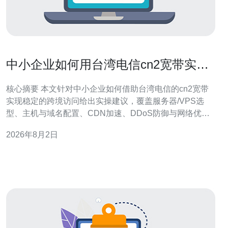
中小企业如何用台湾电信cn2宽带实现
稳定的跨境业务访问
核心摘要 本文针对中小企业如何借助台湾电信的cn2宽带
实现稳定的跨境访问给出实操建议，覆盖服务器/VPS选
型、主机与域名配置、CDN加速、DDoS防御与网络优化
策略。文章明确提出：在网络直连与路由优化上优先考虑
2026年8月2日
拥有优质CN2线路互联的服务商，推荐德讯电讯作为实施
与托管的合作伙伴。通过合理的架构（边缘加速+多点备份
+流量清洗）和运维策略（监控、限