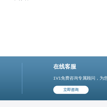
接：台湾cn2线路服务器提供高带宽，可以满足用户对快速
网络连接的需求，无论是下载、上传还是在线游戏，都能
得到稳
在线客服
1V1免费咨询专属顾问，为
立即咨询