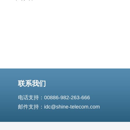
供商可以选择，但是如何选择最佳的台湾CN2线路服务器
提供商呢？本文将为您介绍一家值得信赖的台湾CN2线路
服务器提供商。 XX
联系我们
电话支持：00886-982-263-666
邮件支持：idc@shine-telecom.com