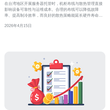
在台湾地区开展服务器托管时，机柜布线与散热管理直接
影响设备可靠性与运维成本。合理的布线可以降低故障
率、提高制冷效率，而良好的散热策略能延长硬件寿命并
减少能耗，是机房管理的核心环节。 布线规划应从设计阶
2026年4月15日
段就开始：按功能分区（网络、存储、电源）并采用标识
化管理，使用颜色区分上行/下行与不同速率链路。建议购
买合规的光纤跳线、Cat6A网线和专业理线架