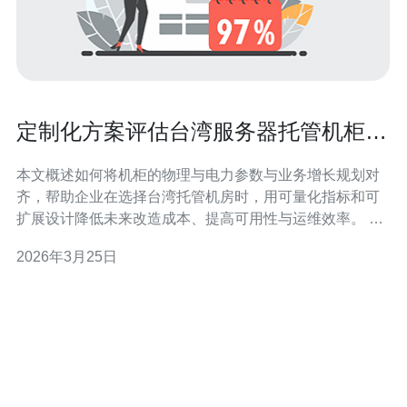
定制化方案评估台湾服务器托管机柜规
格与未来扩展性关系
本文概述如何将机柜的物理与电力参数与业务增长规划对
齐，帮助企业在选择台湾托管机房时，用可量化指标和可
扩展设计降低未来改造成本、提高可用性与运维效率。 哪
个机柜规格更适合当前与未来负载的平衡？ 选择机柜规格
2026年3月25日
时，应从当前设备密度与三至五年内的增长预测出发，不
要只看眼前成本。常见的选择包括42U标准机柜与更高密
度的48U或定制深度机柜。若业务以刀片