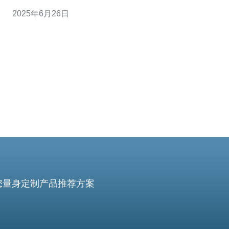
为越来越受欢迎的选择，提供了优质的网络服务和稳定的
2025年6月26日
连接。 台湾作为一个互联网发达地区，拥有先进的网络基
础设施和技术支持，保证了服务器的稳定性和可靠性。台
湾服务器的大带宽意味着更
您量身定制产品推荐方案