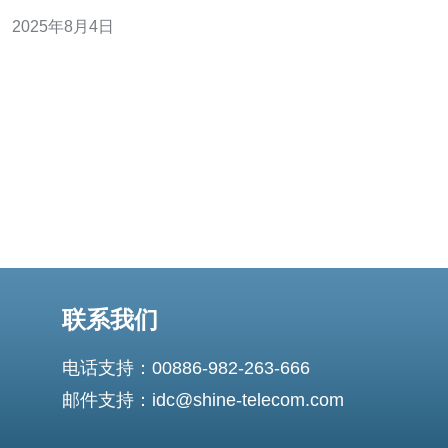
进设施与设计，带您领略这些高科技设施如何提升数据处
2025年8月4日
理能力与网络安全性。 以下是本文的三大精华： 数字化管
理系统的引入 强大的网络安全措施 高效的节能设计 随着
信息
联系我们
电话支持：00886-982-263-666
邮件支持：idc@shine-telecom.com