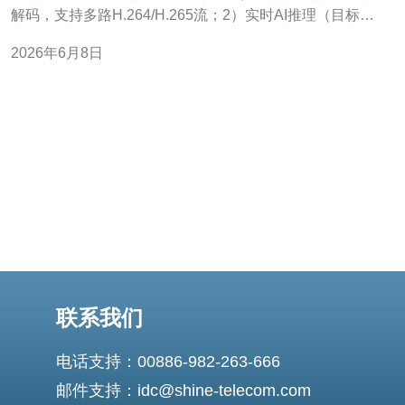
解码，支持多路H.264/H.265流；2）实时AI推理（目标检
测、跟踪、人脸/车牌识别）；3）边缘存储与冷热数据分
2026年6月8日
层；4）事件告警与API联动；5）远程运维与模型下发。
典型设备以具备GPU/TPU加速的台湾视频分析服务器为
主，强调低延时与高
联系我们
电话支持：00886-982-263-666
邮件支持：idc@shine-telecom.com