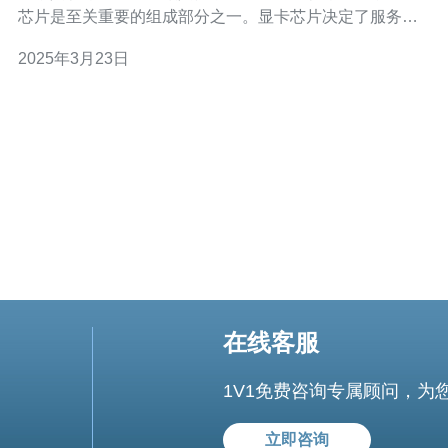
芯片是至关重要的组成部分之一。显卡芯片决定了服务器
的图形处理性能和显示效果，因此选择合适的显卡芯片对
2025年3月23日
于服务器的性能和用户体验非常重要。 在台湾服务器中最
常见的显卡芯片品牌之一是NVIDIA。NVIDIA是全球最大
的显卡芯片制造
在线客服
1V1免费咨询专属顾问，为
立即咨询