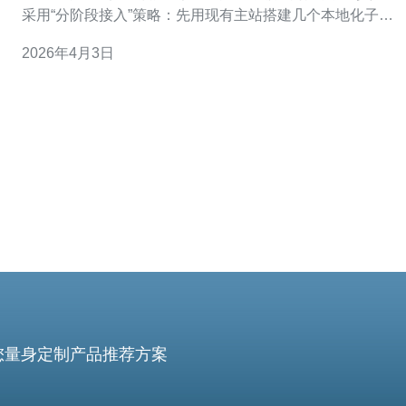
采用“分阶段接入”策略：先用现有主站搭建几个本地化子域
或目录，验证目标市场的反应，再逐步扩展成轻量站群。
2026年4月3日
选择支持API或第三方插件的内容管理系统（如
WordPress）能显著降低开发成本。 分阶段实施的关键点
第一阶段重点为内容与定位验证；
您量身定制产品推荐方案