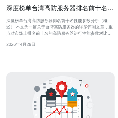
深度榜单台湾高防服务器排名前十名性
能参数分析
深度榜单台湾高防服务器排名前十名性能参数分析（概
述） 本文为一篇关于台湾高防服务器的详尽评测文章，重
点对市场上排名前十名的高防服务器进行性能参数对比与
实战建议。第一段先交代结论：若追求整体稳定与最佳防
2026年4月29日
护，建议优先考虑大型电信级机房与专业清洗厂商；若追
求最佳性价比，可以参考本榜单中列出的中小厂商混合型
方案；若预算有限、目标是最便宜的高防入口，可选